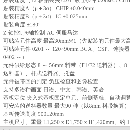
贴装速度（12 轴贴装头+2θ）最佳条件 0.08sec / CHIP (
贴装精度A（μ＋3σ） CHIP ±0.040mm
贴装精度B（μ＋3σ） IC ±0.025mm
贴装角度 ±180°
Z 轴控制/θ轴控制 AC 伺服马达
可贴装元件高度 最高30mm※1（先贴装的元件最大高
可贴装元件 0201 ～ 120×90mm BGA、CSP、
0402 ～）
元件供给形态 8 ～ 56mm 料带（F1/F2 送料器）、8 
送料器）、杆式送料器、托盘
元件被带回的判定 负压检查和图像检查
支持多语种画面 日语、中文、韩语、英语
基板定位 夹入式基板固定单元、前侧基准、自动调
可安装的送料器数量 最大90 种（以8mm 料带换算）4
基板传送高度 900±20mm
Spiral bevel
gearbox
spiral
主机尺寸、重量 L1,250 x D1,750 x H1,420mm、约 1,
bevel gear
spiral
bevel gear